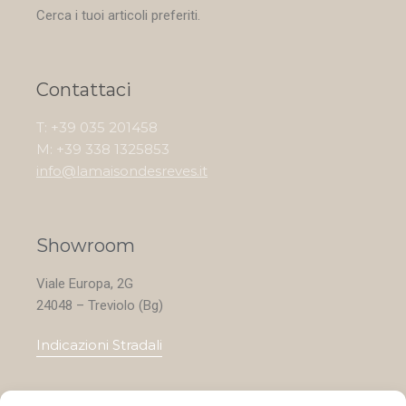
Cerca i tuoi articoli preferiti.
Contattaci
T: +39 035 201458
M: +39 338 1325853
info@lamaisondesreves.it
Showroom
Viale Europa, 2G
24048 – Treviolo (Bg)
Indicazioni Stradali