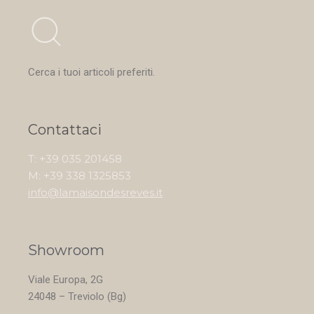
Cerca i tuoi articoli preferiti.
Contattaci
T: +39 035 201458
M: +39 338 1325853
info@lamaisondesreves.it
Showroom
Viale Europa, 2G
24048 – Treviolo (Bg)