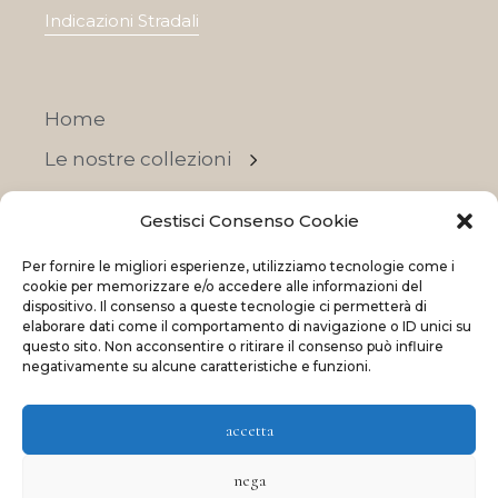
Indicazioni Stradali
Home
Le nostre collezioni
Contatti
Gestisci Consenso Cookie
Negozi
Per fornire le migliori esperienze, utilizziamo tecnologie come i
OFFERTE
cookie per memorizzare e/o accedere alle informazioni del
dispositivo. Il consenso a queste tecnologie ci permetterà di
elaborare dati come il comportamento di navigazione o ID unici su
questo sito. Non acconsentire o ritirare il consenso può influire
negativamente su alcune caratteristiche e funzioni.
© 2023 La Maison Des Reves | All rights reserved
accetta
Made with
and
by
ShadApps
nega