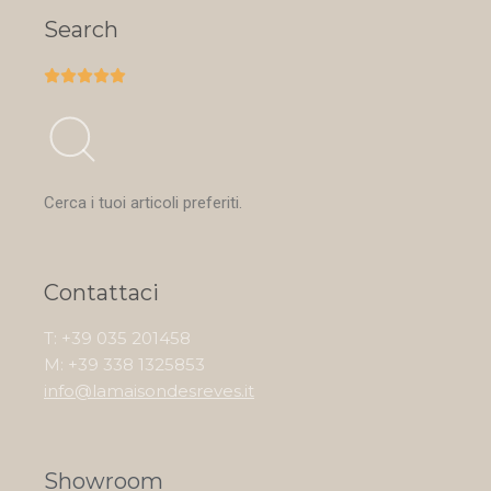
Search





Cerca i tuoi articoli preferiti.
Contattaci
T: +39 035 201458
M: +39 338 1325853
info@lamaisondesreves.it
Showroom