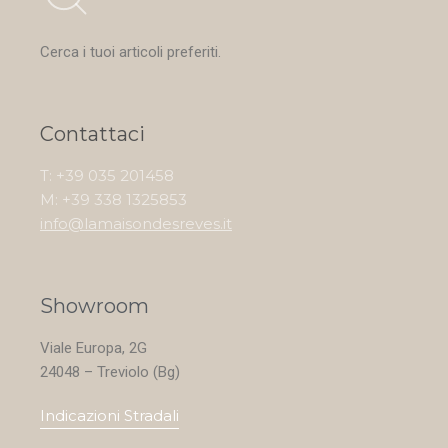
Cerca i tuoi articoli preferiti.
Contattaci
T: +39 035 201458
M: +39 338 1325853
info@lamaisondesreves.it
Showroom
Viale Europa, 2G
24048 – Treviolo (Bg)
Indicazioni Stradali