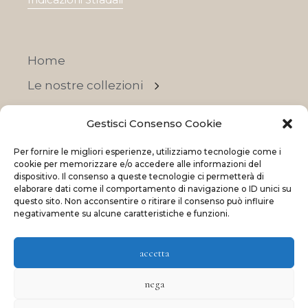
Home
Le nostre collezioni
Contatti
Gestisci Consenso Cookie
Negozi
Per fornire le migliori esperienze, utilizziamo tecnologie come i
OFFERTE
cookie per memorizzare e/o accedere alle informazioni del
dispositivo. Il consenso a queste tecnologie ci permetterà di
elaborare dati come il comportamento di navigazione o ID unici su
questo sito. Non acconsentire o ritirare il consenso può influire
negativamente su alcune caratteristiche e funzioni.
© 2023 La Maison Des Reves | All rights reserved
accetta
Made with
and
by
ShadApps
nega