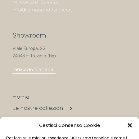
M: +39 338 1325853
info@lamaisondesreves.it
Showroom
Viale Europa, 2G
24048 – Treviolo (Bg)
Indicazioni Stradali
Home
Le nostre collezioni
Contatti
Gestisci Consenso Cookie
Negozi
Per fornire le migliori esperienze, utilizziamo tecnologie come i