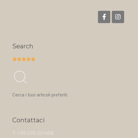
Search





Cerca i tuoi articoli preferiti.
Contattaci
T: +39 035 201458