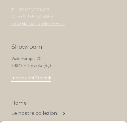
T: +39 035 201458
M: +39 338 1325853
info@lamaisondesreves.it
Showroom
Viale Europa, 2G
24048 – Treviolo (Bg)
Indicazioni Stradali
Home
Le nostre collezioni
Contatti