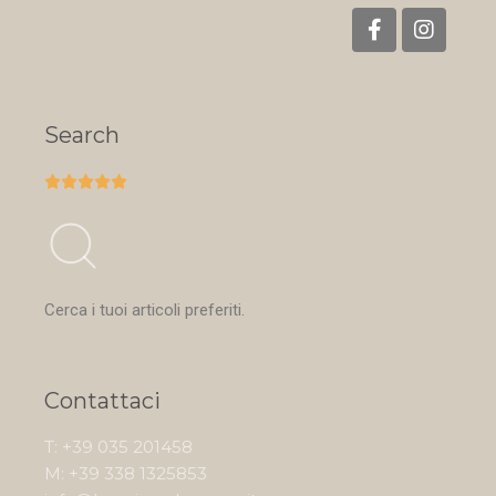
Search





Cerca i tuoi articoli preferiti.
Contattaci
T: +39 035 201458
M: +39 338 1325853