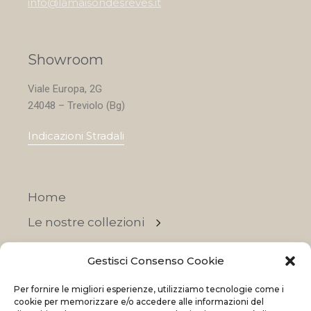
info@lamaisondesreves.it
Showroom
Viale Europa, 2G
24048 – Treviolo (Bg)
Indicazioni Stradali
Home
Le nostre collezioni
Contatti
Gestisci Consenso Cookie
Negozi
Per fornire le migliori esperienze, utilizziamo tecnologie come i
OFFERTE
cookie per memorizzare e/o accedere alle informazioni del