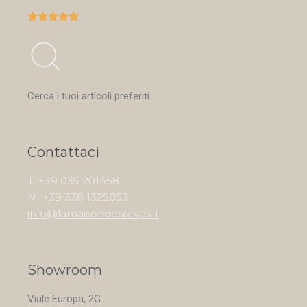





Cerca i tuoi articoli preferiti.
Contattaci
T: +39 035 201458
M: +39 338 1325853
info@lamaisondesreves.it
Showroom
Viale Europa, 2G