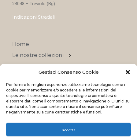
24048 – Treviolo (Bg)
Indicazioni Stradali
Home
Le nostre collezioni
Contatti
Gestisci Consenso Cookie
Negozi
Per fornire le migliori esperienze, utilizziamo tecnologie come i
OFFERTE
cookie per memorizzare e/o accedere alle informazioni del
dispositivo. Il consenso a queste tecnologie ci permetterà di
elaborare dati come il comportamento di navigazione o ID unici su
questo sito. Non acconsentire o ritirare il consenso può influire
negativamente su alcune caratteristiche e funzioni.
© 2023 La Maison Des Reves | All rights reserved
accetta
Made with
and
by
ShadApps