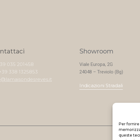
ntattaci
Showroom
+39 035 201458
Viale Europa, 2G
+39 338 1325853
24048 – Treviolo (Bg)
o@lamaisondesreves.it
Indicazioni Stradali
Per fornire
memorizzare
queste tec