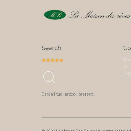
Search
Co
T: 





M: 
inf
Cerca i tuoi articoli preferiti.