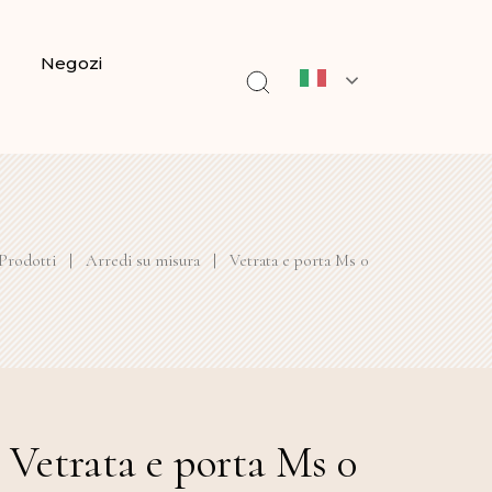
Negozi
Prodotti
|
Arredi su misura
|
Vetrata e porta Ms 0
Vetrata e porta Ms 0