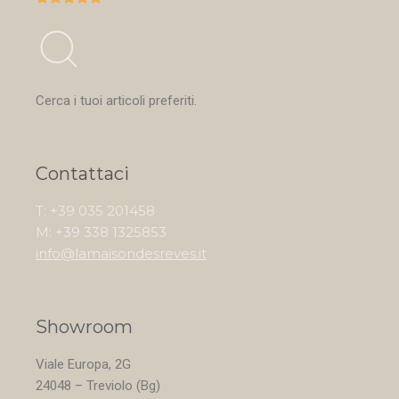
Cerca i tuoi articoli preferiti.
Contattaci
T: +39 035 201458
M: +39 338 1325853
info@lamaisondesreves.it
Showroom
Viale Europa, 2G
24048 – Treviolo (Bg)