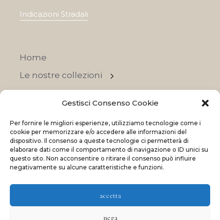
Indicazioni Stradali
Home
Le nostre collezioni
Contatti
Gestisci Consenso Cookie
Negozi
Per fornire le migliori esperienze, utilizziamo tecnologie come i
OFFERTE
cookie per memorizzare e/o accedere alle informazioni del
dispositivo. Il consenso a queste tecnologie ci permetterà di
elaborare dati come il comportamento di navigazione o ID unici su
questo sito. Non acconsentire o ritirare il consenso può influire
negativamente su alcune caratteristiche e funzioni.
© 2023 La Maison Des Reves | All rights reserved
accetta
Made with
and
by
ShadApps
nega