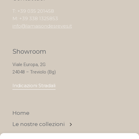
T: +39 035 201458
M: +39 338 1325853
info@lamaisondesreves.it
Showroom
Viale Europa, 2G
24048 – Treviolo (Bg)
Indicazioni Stradali
Home
Le nostre collezioni
Contatti