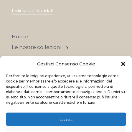
Indicazioni Stradali
Home
Le nostre collezioni
Contatti
Gestisci Consenso Cookie
Negozi
Per fornire le migliori esperienze, utilizziamo tecnologie come i
OFFERTE
cookie per memorizzare e/o accedere alle informazioni del
dispositivo. Il consenso a queste tecnologie ci permetterà di
elaborare dati come il comportamento di navigazione o ID unici su
questo sito. Non acconsentire o ritirare il consenso può influire
negativamente su alcune caratteristiche e funzioni.
© 2023 La Maison Des Reves | All rights reserved
accetta
Made with
and
by
ShadApps