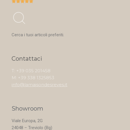





Cerca i tuoi articoli preferiti.
Contattaci
T: +39 035 201458
M: +39 338 1325853
info@lamaisondesreves.it
Showroom
Viale Europa, 2G
24048 – Treviolo (Bg)