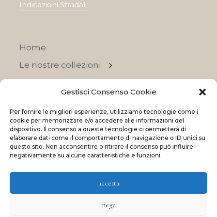
Indicazioni Stradali
Home
Le nostre collezioni
Contatti
Gestisci Consenso Cookie
Negozi
Per fornire le migliori esperienze, utilizziamo tecnologie come i
OFFERTE
cookie per memorizzare e/o accedere alle informazioni del
dispositivo. Il consenso a queste tecnologie ci permetterà di
elaborare dati come il comportamento di navigazione o ID unici su
questo sito. Non acconsentire o ritirare il consenso può influire
negativamente su alcune caratteristiche e funzioni.
© 2023 La Maison Des Reves | All rights reserved
accetta
Made with
and
by
ShadApps
nega