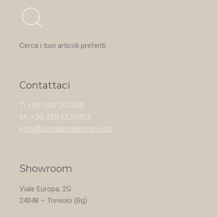
Cerca i tuoi articoli preferiti.
Contattaci
T: +39 035 201458
M: +39 338 1325853
info@lamaisondesreves.it
Showroom
Viale Europa, 2G
24048 – Treviolo (Bg)