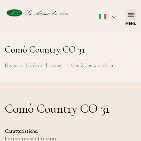
MENU
Comò Country CO 31
Home
|
Prodotti
|
Comò
|
Comò Country CO 31
Comò Country CO 31
Caratteristiche:
Legno massello pino