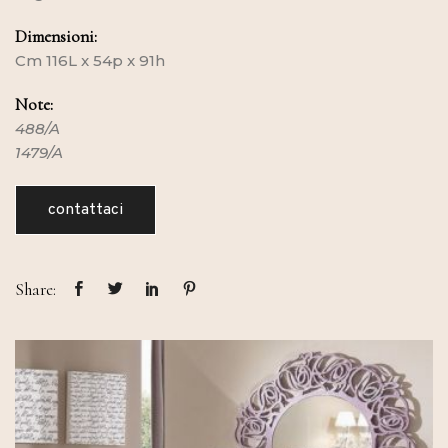
Dimensioni:
Cm 116L x 54p x 91h
Note:
488/A
1479/A
contattaci
Share: