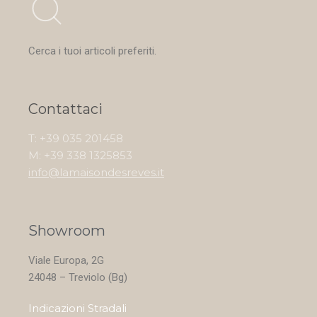
Cerca i tuoi articoli preferiti.
Contattaci
T: +39 035 201458
M: +39 338 1325853
info@lamaisondesreves.it
Showroom
Viale Europa, 2G
24048 – Treviolo (Bg)
Indicazioni Stradali