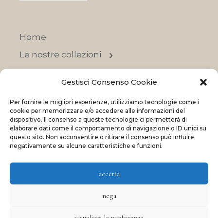
Home
Le nostre collezioni
Contatti
Gestisci Consenso Cookie
Negozi
Per fornire le migliori esperienze, utilizziamo tecnologie come i
OFFERTE
cookie per memorizzare e/o accedere alle informazioni del
dispositivo. Il consenso a queste tecnologie ci permetterà di
elaborare dati come il comportamento di navigazione o ID unici su
questo sito. Non acconsentire o ritirare il consenso può influire
negativamente su alcune caratteristiche e funzioni.
© 2023 La Maison Des Reves | All rights reserved
accetta
Made with
and
by
ShadApps
nega
visualizza le preferenze