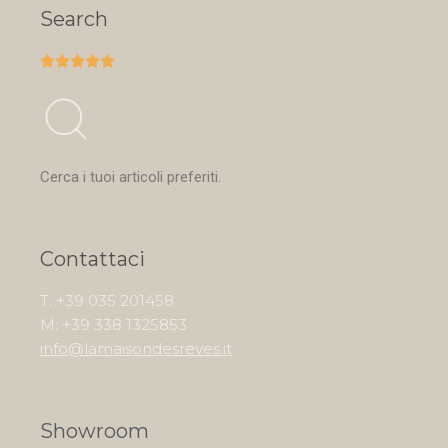
Search





Cerca i tuoi articoli preferiti.
Contattaci
T: +39 035 201458
M: +39 338 1325853
info@lamaisondesreves.it
Showroom