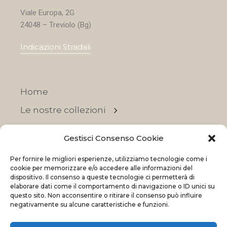
Viale Europa, 2G
24048 – Treviolo (Bg)
Indicazioni Stradali
Home
Le nostre collezioni
Contatti
Gestisci Consenso Cookie
Negozi
Per fornire le migliori esperienze, utilizziamo tecnologie come i
OFFERTE
cookie per memorizzare e/o accedere alle informazioni del
dispositivo. Il consenso a queste tecnologie ci permetterà di
elaborare dati come il comportamento di navigazione o ID unici su
questo sito. Non acconsentire o ritirare il consenso può influire
negativamente su alcune caratteristiche e funzioni.
© 2023 La Maison Des Reves | All rights reserved