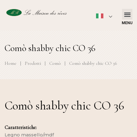
MENU
Comò shabby chic CO 36
Home
|
Prodotti
|
Comò
|
Comò shabby chic CO 36
Comò shabby chic CO 36
Caratteristiche:
Legno massello/mdf