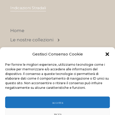
Indicazioni Stradali
Home
Le nostre collezioni
Contatti
Gestisci Consenso Cookie
Negozi
Per fornire le migliori esperienze, utilizziamo tecnologie come i
OFFERTE
cookie per memorizzare e/o accedere alle informazioni del
dispositivo. Il consenso a queste tecnologie ci permetterà di
elaborare dati come il comportamento di navigazione o ID unici su
questo sito. Non acconsentire o ritirare il consenso può influire
negativamente su alcune caratteristiche e funzioni.
© 2023 La Maison Des Reves | All rights reserved
accetta
Made with
and
by
ShadApps
nega