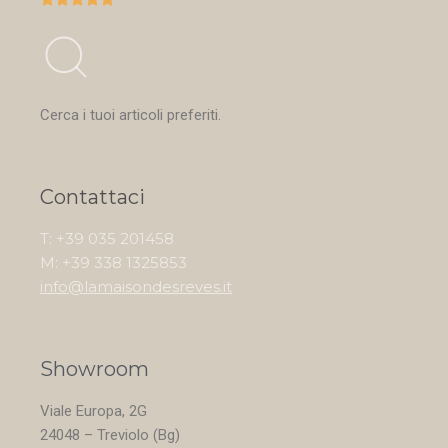
Cerca i tuoi articoli preferiti.
Contattaci
T: +39 035 201458
M: +39 338 1325853
info@lamaisondesreves.it
Showroom
Viale Europa, 2G
24048 – Treviolo (Bg)