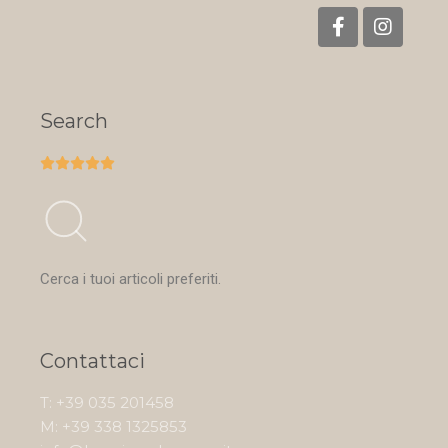
Search





Cerca i tuoi articoli preferiti.
Contattaci
T: +39 035 201458
M: +39 338 1325853