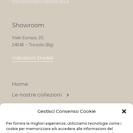
info@lamaisondesreves.it
Showroom
Viale Europa, 2G
24048 – Treviolo (Bg)
Indicazioni Stradali
Home
Le nostre collezioni
Contatti
Gestisci Consenso Cookie
Negozi
Per fornire le migliori esperienze, utilizziamo tecnologie come i
OFFERTE
cookie per memorizzare e/o accedere alle informazioni del