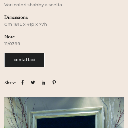
Vari colori shabby a scelta
Dimensioni:
Cm 181L x 41p x 77h
Note:
11/0399
contattaci
Share: