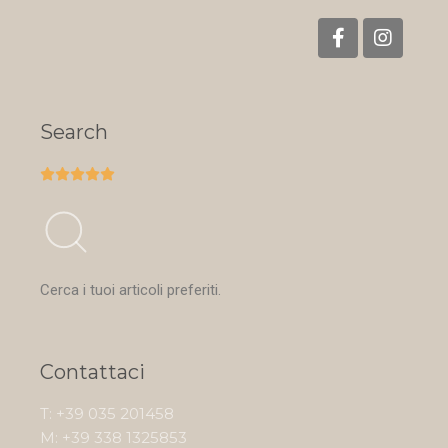
Search





Cerca i tuoi articoli preferiti.
Contattaci
T: +39 035 201458
M: +39 338 1325853