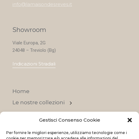
info@lamaisondesreves.it
Showroom
Viale Europa, 2G
24048 – Treviolo (Bg)
Indicazioni Stradali
Home
Le nostre collezioni
Contatti
Gestisci Consenso Cookie
Negozi
Per fornire le migliori esperienze, utilizziamo tecnologie come i
OFFERTE
cookie per memorizzare e/o accedere alle informazioni del