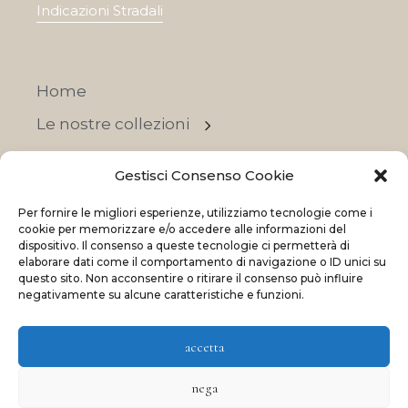
Indicazioni Stradali
Home
Le nostre collezioni
Contatti
Gestisci Consenso Cookie
Negozi
Per fornire le migliori esperienze, utilizziamo tecnologie come i
OFFERTE
cookie per memorizzare e/o accedere alle informazioni del
dispositivo. Il consenso a queste tecnologie ci permetterà di
elaborare dati come il comportamento di navigazione o ID unici su
questo sito. Non acconsentire o ritirare il consenso può influire
negativamente su alcune caratteristiche e funzioni.
© 2023 La Maison Des Reves | All rights reserved
accetta
Made with
and
by
ShadApps
nega