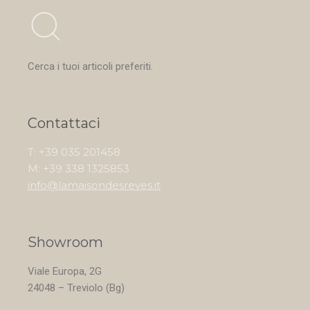
Cerca i tuoi articoli preferiti.
Contattaci
T: +39 035 201458
M: +39 338 1325853
info@lamaisondesreves.it
Showroom
Viale Europa, 2G
24048 – Treviolo (Bg)