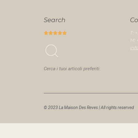
Search
Co
T: 





M: 
inf
Cerca i tuoi articoli preferiti.
© 2023 La Maison Des Reves | All rights reserved