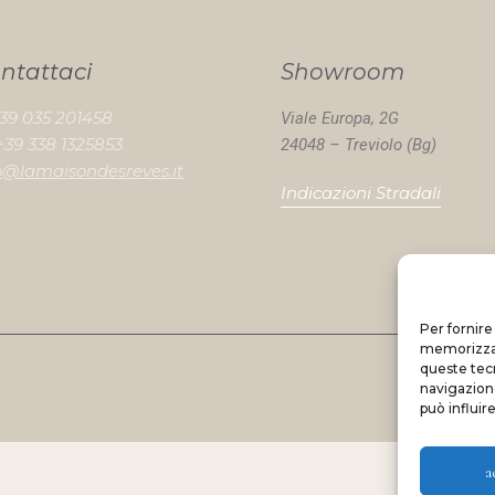
ntattaci
Showroom
+39 035 201458
Viale Europa, 2G
+39 338 1325853
24048 – Treviolo (Bg)
o@lamaisondesreves.it
Indicazioni Stradali
Per fornire
memorizzare
queste tec
navigazione
può influir
a