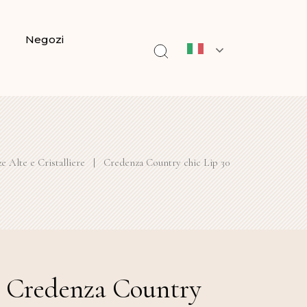
Negozi
 Alte e Cristalliere
|
Credenza Country chic Lip 30
Credenza Country