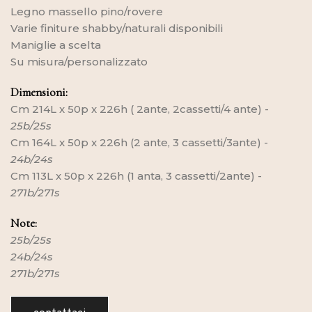
Legno massello pino/rovere
Varie finiture shabby/naturali disponibili
Maniglie a scelta
Su misura/personalizzato
Dimensioni:
Cm 214L x 50p x 226h ( 2ante, 2cassetti/4 ante) -
25b/25s
Cm 164L x 50p x 226h (2 ante, 3 cassetti/3ante) -
24b/24s
Cm 113L x 50p x 226h (1 anta, 3 cassetti/2ante) -
271b/271s
Note:
25b/25s
24b/24s
271b/271s