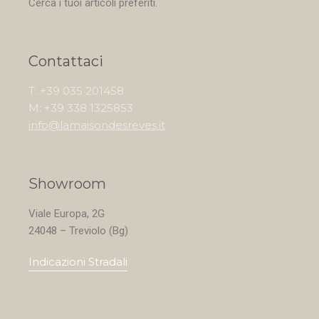
Cerca i tuoi articoli preferiti.
Contattaci
T: +39 035 201458
M: +39 338 1325853
info@lamaisondesreves.it
Showroom
Viale Europa, 2G
24048 – Treviolo (Bg)
Indicazioni Stradali