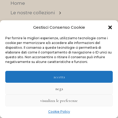
Home
Le nostre collezioni
Contatti
Gestisci Consenso Cookie
Negozi
Per fornire le migliori esperienze, utilizziamo tecnologie come i
OFFERTE
cookie per memorizzare e/o accedere alle informazioni del
dispositivo. Il consenso a queste tecnologie ci permetterà di
elaborare dati come il comportamento di navigazione o ID unici su
questo sito. Non acconsentire o ritirare il consenso può influire
negativamente su alcune caratteristiche e funzioni.
© 2023 La Maison Des Reves | All rights reserved
accetta
Made with
and
by
ShadApps
nega
visualizza le preferenze
Cookie Policy