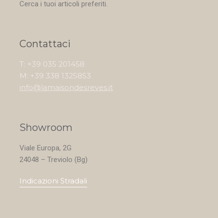
Cerca i tuoi articoli preferiti.
Contattaci
T: +39 035 201458
M: +39 338 1325853
info@lamaisondesreves.it
Showroom
Viale Europa, 2G
24048 – Treviolo (Bg)
Indicazioni Stradali