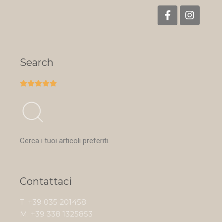
Search





Cerca i tuoi articoli preferiti.
Contattaci
T: +39 035 201458
M: +39 338 1325853