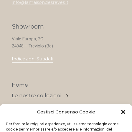
info@lamaisondesreves.it
Showroom
Viale Europa, 2G
24048 – Treviolo (Bg)
Indicazioni Stradali
Home
Le nostre collezioni
Contatti
Gestisci Consenso Cookie
Negozi
Per fornire le migliori esperienze, utilizziamo tecnologie come i
OFFERTE
cookie per memorizzare e/o accedere alle informazioni del