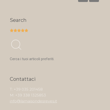
Search





Cerca i tuoi articoli preferiti.
Contattaci
T: +39 035 201458
M: +39 338 1325853
info@lamaisondesreves.it