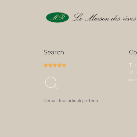
Search
Co
T: 





M: 
inf
Cerca i tuoi articoli preferiti.