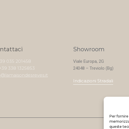
ntattaci
Showroom
+39 035 201458
Viale Europa, 2G
+39 338 1325853
24048 – Treviolo (Bg)
o@lamaisondesreves.it
Indicazioni Stradali
Per fornire
memorizzare
queste tec