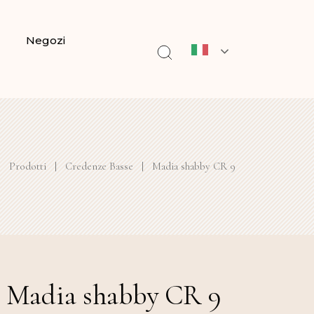
Negozi
|
Prodotti
|
Credenze Basse
|
Madia shabby CR 9
Madia shabby CR 9