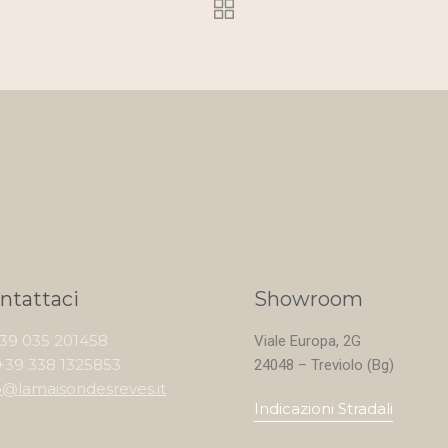
ntattaci
Showroom
+39 035 201458
Viale Europa, 2G
+39 338 1325853
24048 – Treviolo (Bg)
o@lamaisondesreves.it
Indicazioni Stradali