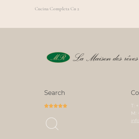
Cucina Completa Cu 2
Search
Co
T: 





M: 
inf