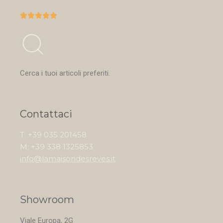





Cerca i tuoi articoli preferiti.
Contattaci
T: +39 035 201458
M: +39 338 1325853
info@lamaisondesreves.it
Showroom
Viale Europa, 2G