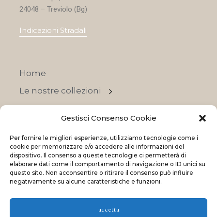
24048 – Treviolo (Bg)
Indicazioni Stradali
Home
Le nostre collezioni
Contatti
Gestisci Consenso Cookie
Negozi
Per fornire le migliori esperienze, utilizziamo tecnologie come i
OFFERTE
cookie per memorizzare e/o accedere alle informazioni del
dispositivo. Il consenso a queste tecnologie ci permetterà di
elaborare dati come il comportamento di navigazione o ID unici su
questo sito. Non acconsentire o ritirare il consenso può influire
negativamente su alcune caratteristiche e funzioni.
© 2023 La Maison Des Reves | All rights reserved
accetta
Made with
and
by
ShadApps