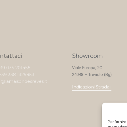
ntattaci
Showroom
+39 035 201458
Viale Europa, 2G
+39 338 1325853
24048 – Treviolo (Bg)
o@lamaisondesreves.it
Indicazioni Stradali
Per fornire
memorizzare