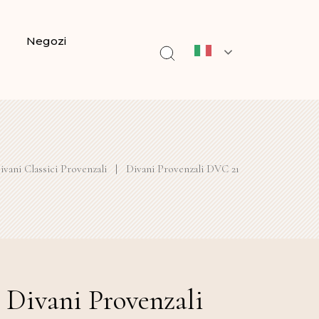
Negozi
ivani Classici Provenzali
|
Divani Provenzali DVC 21
Divani Provenzali