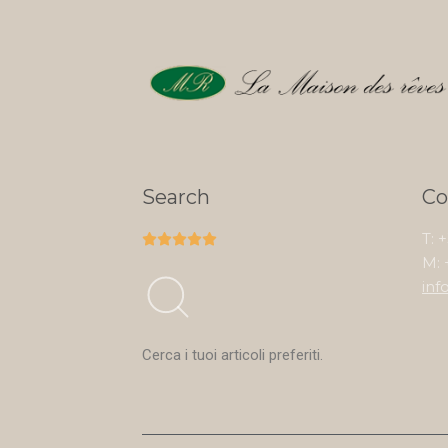
Search
Co
T: 





M: 
inf
Cerca i tuoi articoli preferiti.