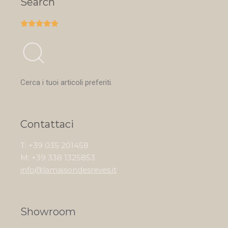
Search





Cerca i tuoi articoli preferiti.
Contattaci
T: +39 035 201458
M: +39 338 1325853
info@lamaisondesreves.it
Showroom