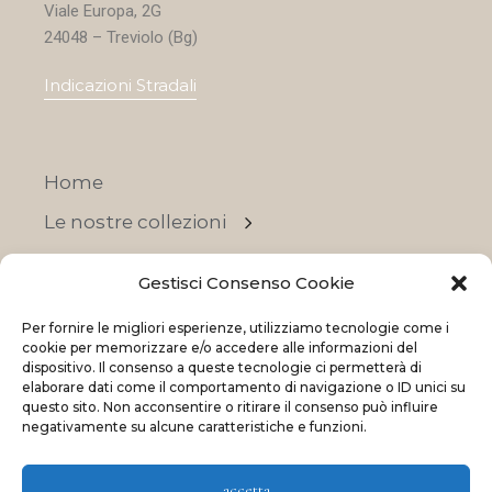
Viale Europa, 2G
24048 – Treviolo (Bg)
Indicazioni Stradali
Home
Le nostre collezioni
Contatti
Gestisci Consenso Cookie
Negozi
Per fornire le migliori esperienze, utilizziamo tecnologie come i
OFFERTE
cookie per memorizzare e/o accedere alle informazioni del
dispositivo. Il consenso a queste tecnologie ci permetterà di
elaborare dati come il comportamento di navigazione o ID unici su
questo sito. Non acconsentire o ritirare il consenso può influire
negativamente su alcune caratteristiche e funzioni.
© 2023 La Maison Des Reves | All rights reserved
accetta