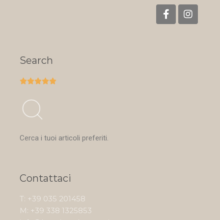
Search





Cerca i tuoi articoli preferiti.
Contattaci
T: +39 035 201458
M: +39 338 1325853