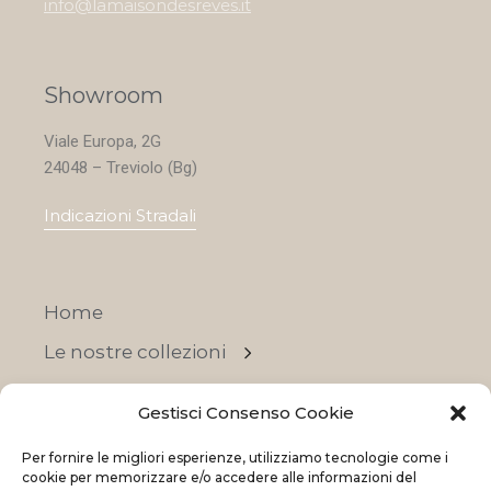
info@lamaisondesreves.it
Showroom
Viale Europa, 2G
24048 – Treviolo (Bg)
Indicazioni Stradali
Home
Le nostre collezioni
Contatti
Gestisci Consenso Cookie
Negozi
Per fornire le migliori esperienze, utilizziamo tecnologie come i
OFFERTE
cookie per memorizzare e/o accedere alle informazioni del