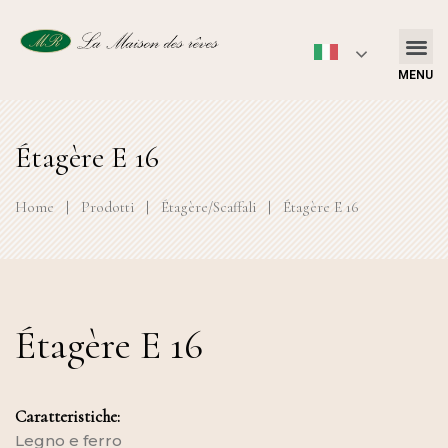
MENU
Étagère E 16
Home
|
Prodotti
|
Étagère/Scaffali
|
Étagère E 16
Étagère E 16
Caratteristiche:
Legno e ferro