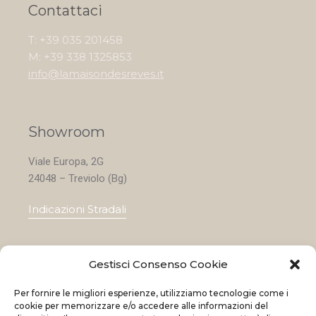
Contattaci
T: +39 035 201458
M: +39 338 1325853
info@lamaisondesreves.it
Showroom
Viale Europa, 2G
24048 – Treviolo (Bg)
Indicazioni Stradali
Gestisci Consenso Cookie
Home
Per fornire le migliori esperienze, utilizziamo tecnologie come i
Le nostre collezioni
cookie per memorizzare e/o accedere alle informazioni del