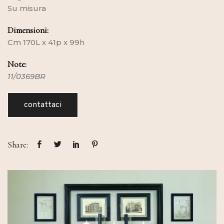
Su misura
Dimensioni:
Cm 170L x 41p x 99h
Note:
11/0369BR
contattaci
Share: