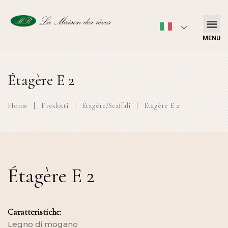
MENU
Étagère E 2
Home
|
Prodotti
|
Étagère/Scaffali
|
Étagère E 2
Étagère E 2
Caratteristiche:
Legno di mogano