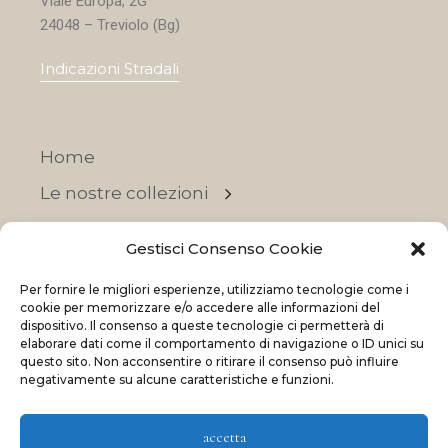
Viale Europa, 2G
24048 – Treviolo (Bg)
Indicazioni Stradali
Home
Le nostre collezioni
Contatti
Gestisci Consenso Cookie
Negozi
Per fornire le migliori esperienze, utilizziamo tecnologie come i
OFFERTE
cookie per memorizzare e/o accedere alle informazioni del
dispositivo. Il consenso a queste tecnologie ci permetterà di
elaborare dati come il comportamento di navigazione o ID unici su
questo sito. Non acconsentire o ritirare il consenso può influire
negativamente su alcune caratteristiche e funzioni.
© 2023 La Maison Des Reves | All rights reserved
accetta
Made with
and
by
ShadApps