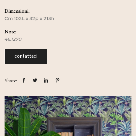
Dimensioni:
Cm 102L x 32p x 213h
Note:
46.1270
contattaci
Share: