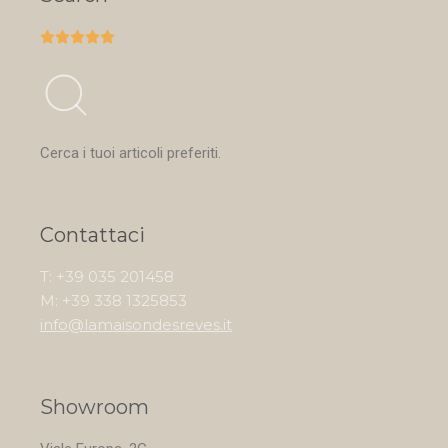





Cerca i tuoi articoli preferiti.
Contattaci
T: +39 035 201458
M: +39 338 1325853
info@lamaisondesreves.it
Showroom