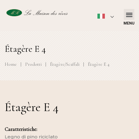
MENU
Étagère E 4
Home
|
Prodotti
|
Étagère/Scaffali
|
Étagère E 4
Étagère E 4
Caratteristiche:
Legno di pino riciclato