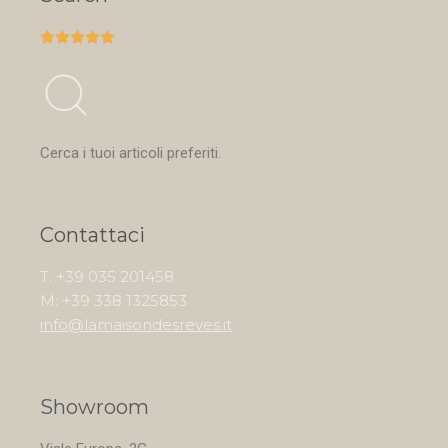





Cerca i tuoi articoli preferiti.
Contattaci
T: +39 035 201458
M: +39 338 1325853
info@lamaisondesreves.it
Showroom