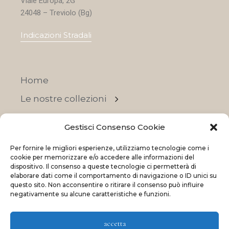
Viale Europa, 2G
24048 – Treviolo (Bg)
Indicazioni Stradali
Home
Le nostre collezioni
Contatti
Gestisci Consenso Cookie
Negozi
Per fornire le migliori esperienze, utilizziamo tecnologie come i
OFFERTE
cookie per memorizzare e/o accedere alle informazioni del
dispositivo. Il consenso a queste tecnologie ci permetterà di
elaborare dati come il comportamento di navigazione o ID unici su
questo sito. Non acconsentire o ritirare il consenso può influire
negativamente su alcune caratteristiche e funzioni.
© 2023 La Maison Des Reves | All rights reserved
accetta
Made with
and
by
ShadApps