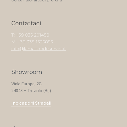
Cerca i tuoi articoli preferiti.
Contattaci
T: +39 035 201458
M: +39 338 1325853
info@lamaisondesreves.it
Showroom
Viale Europa, 2G
24048 – Treviolo (Bg)
Indicazioni Stradali