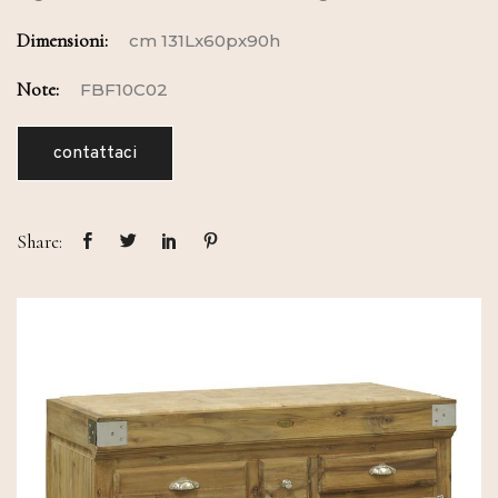
Dimensioni:
cm 131Lx60px90h
Note:
FBF10C02
contattaci
Share: