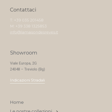
Contattaci
T: +39 035 201458
M: +39 338 1325853
info@lamaisondesreves.it
Showroom
Viale Europa, 2G
24048 – Treviolo (Bg)
Indicazioni Stradali
Home
Le nostre collezioni