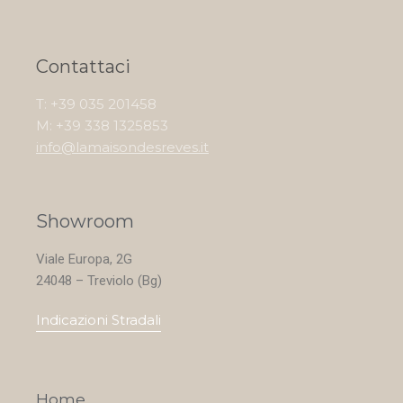
Contattaci
T: +39 035 201458
M: +39 338 1325853
info@lamaisondesreves.it
Showroom
Viale Europa, 2G
24048 – Treviolo (Bg)
Indicazioni Stradali
Home