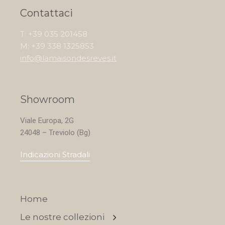
Contattaci
T: +39 035 201458
M: +39 338 1325853
info@lamaisondesreves.it
Showroom
Viale Europa, 2G
24048 – Treviolo (Bg)
Indicazioni Stradali
Home
Le nostre collezioni