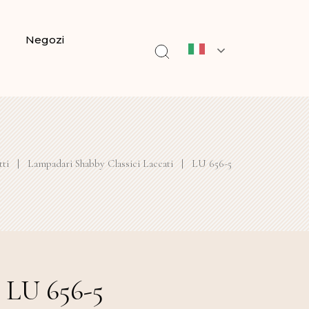
Negozi
ti
|
Lampadari Shabby Classici Laccati
|
LU 656-5
LU 656-5