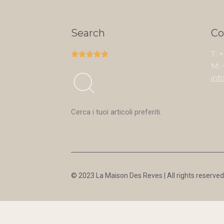
Search
Co
T: 





M: 
inf
Cerca i tuoi articoli preferiti.
© 2023 La Maison Des Reves | All rights reserved