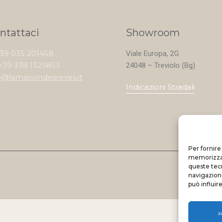
ntattaci
Showroom
+39 035 201458
Viale Europa, 2G
+39 338 1325853
24048 – Treviolo (Bg)
o@lamaisondesreves.it
Indicazioni Stradali
Per fornire
memorizzare
queste tec
navigazione
può influir
a