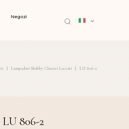
Negozi
ti
|
Lampadari Shabby Classici Laccati
|
LU 806-2
LU 806-2