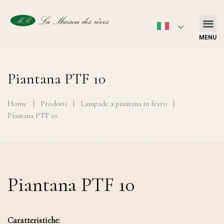
MENU
Piantana PTF 10
Home
|
Prodotti
|
Lampade a piantana in ferro
|
Piantana PTF 10
Piantana PTF 10
Caratteristiche: