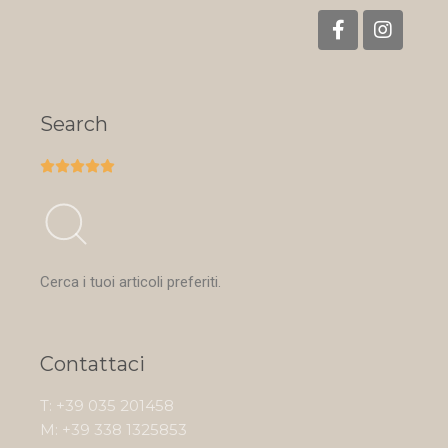
Search





Cerca i tuoi articoli preferiti.
Contattaci
T: +39 035 201458
M: +39 338 1325853