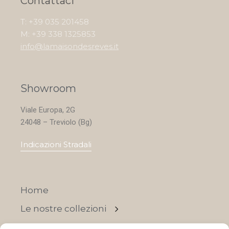
Contattaci
T: +39 035 201458
M: +39 338 1325853
info@lamaisondesreves.it
Showroom
Viale Europa, 2G
24048 – Treviolo (Bg)
Indicazioni Stradali
Home
Le nostre collezioni
Contatti