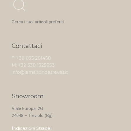
Cerca i tuoi articoli preferiti.
Contattaci
T: +39 035 201458
M: +39 338 1325853
info@lamaisondesreves.it
Showroom
Viale Europa, 2G
24048 – Treviolo (Bg)
Indicazioni Stradali