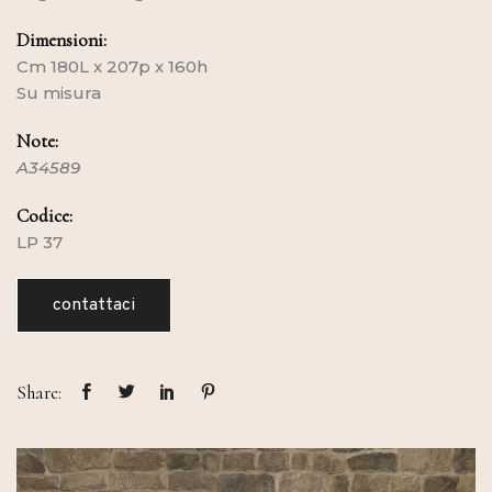
Dimensioni:
Cm 180L x 207p x 160h
Su misura
Note:
A34589
Codice:
LP 37
contattaci
Share: