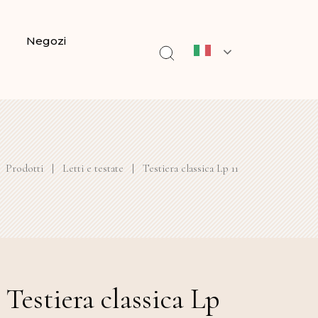
Negozi
Prodotti
|
Letti e testate
|
Testiera classica Lp 11
Testiera classica Lp