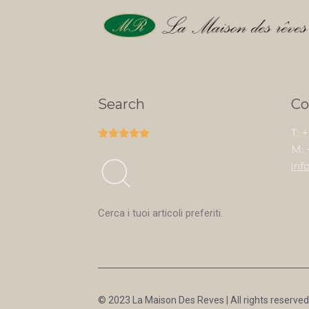
Search
Co
T: 





M: 
inf
Cerca i tuoi articoli preferiti.
© 2023 La Maison Des Reves | All rights reserved