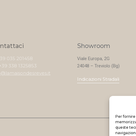
ntattaci
Showroom
+39 035 201458
Viale Europa, 2G
+39 338 1325853
24048 – Treviolo (Bg)
o@lamaisondesreves.it
Indicazioni Stradali
Per fornire
memorizzare
queste tec
navigazione