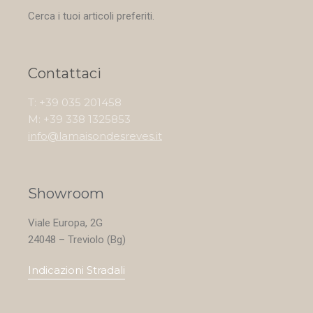
Cerca i tuoi articoli preferiti.
Contattaci
T: +39 035 201458
M: +39 338 1325853
info@lamaisondesreves.it
Showroom
Viale Europa, 2G
24048 – Treviolo (Bg)
Indicazioni Stradali