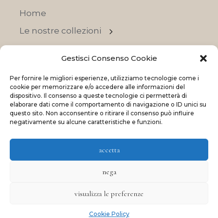
Home
Le nostre collezioni
Contatti
Gestisci Consenso Cookie
Negozi
Per fornire le migliori esperienze, utilizziamo tecnologie come i
OFFERTE
cookie per memorizzare e/o accedere alle informazioni del
dispositivo. Il consenso a queste tecnologie ci permetterà di
elaborare dati come il comportamento di navigazione o ID unici su
questo sito. Non acconsentire o ritirare il consenso può influire
negativamente su alcune caratteristiche e funzioni.
© 2023 La Maison Des Reves | All rights reserved
accetta
Made with
and
by
ShadApps
nega
visualizza le preferenze
Cookie Policy