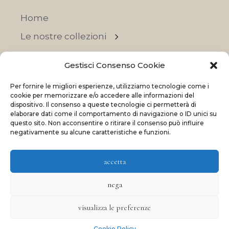
Home
Le nostre collezioni
Contatti
Gestisci Consenso Cookie
Negozi
Per fornire le migliori esperienze, utilizziamo tecnologie come i
OFFERTE
cookie per memorizzare e/o accedere alle informazioni del
dispositivo. Il consenso a queste tecnologie ci permetterà di
elaborare dati come il comportamento di navigazione o ID unici su
questo sito. Non acconsentire o ritirare il consenso può influire
negativamente su alcune caratteristiche e funzioni.
© 2023 La Maison Des Reves | All rights reserved
accetta
Made with
and
by
ShadApps
nega
visualizza le preferenze
Cookie Policy