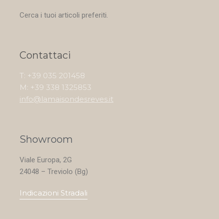
Cerca i tuoi articoli preferiti.
Contattaci
T: +39 035 201458
M: +39 338 1325853
info@lamaisondesreves.it
Showroom
Viale Europa, 2G
24048 – Treviolo (Bg)
Indicazioni Stradali