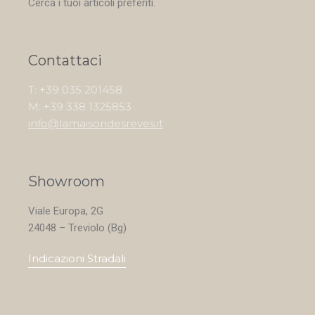
Cerca i tuoi articoli preferiti.
Contattaci
T: +39 035 201458
M: +39 338 1325853
info@lamaisondesreves.it
Showroom
Viale Europa, 2G
24048 – Treviolo (Bg)
Indicazioni Stradali