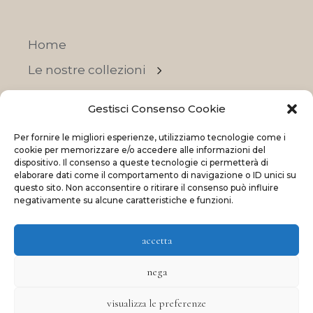
Home
Le nostre collezioni
Contatti
Gestisci Consenso Cookie
Negozi
Per fornire le migliori esperienze, utilizziamo tecnologie come i
OFFERTE
cookie per memorizzare e/o accedere alle informazioni del
dispositivo. Il consenso a queste tecnologie ci permetterà di
elaborare dati come il comportamento di navigazione o ID unici su
questo sito. Non acconsentire o ritirare il consenso può influire
negativamente su alcune caratteristiche e funzioni.
© 2023 La Maison Des Reves | All rights reserved
accetta
Made with
and
by
ShadApps
nega
visualizza le preferenze