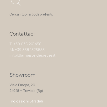
Cerca i tuoi articoli preferiti.
Contattaci
T: +39 035 201458
M: +39 338 1325853
info@lamaisondesreves.it
Showroom
Viale Europa, 2G
24048 – Treviolo (Bg)
Indicazioni Stradali