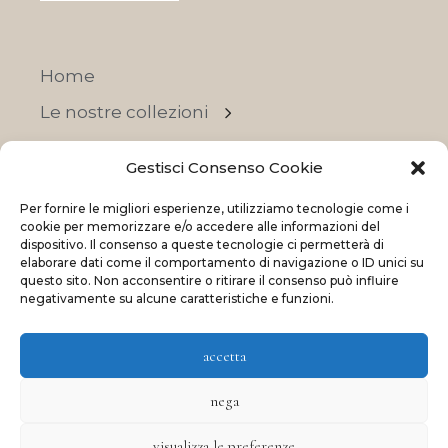
Home
Le nostre collezioni
Contatti
Gestisci Consenso Cookie
Negozi
Per fornire le migliori esperienze, utilizziamo tecnologie come i
OFFERTE
cookie per memorizzare e/o accedere alle informazioni del
dispositivo. Il consenso a queste tecnologie ci permetterà di
elaborare dati come il comportamento di navigazione o ID unici su
questo sito. Non acconsentire o ritirare il consenso può influire
negativamente su alcune caratteristiche e funzioni.
© 2023 La Maison Des Reves | All rights reserved
accetta
Made with
and
by
ShadApps
nega
visualizza le preferenze