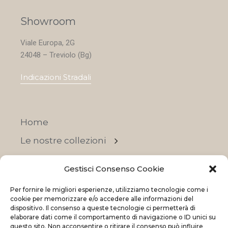
Showroom
Viale Europa, 2G
24048 – Treviolo (Bg)
Indicazioni Stradali
Home
Le nostre collezioni
Contatti
Gestisci Consenso Cookie
Negozi
Per fornire le migliori esperienze, utilizziamo tecnologie come i
OFFERTE
cookie per memorizzare e/o accedere alle informazioni del
dispositivo. Il consenso a queste tecnologie ci permetterà di
elaborare dati come il comportamento di navigazione o ID unici su
questo sito. Non acconsentire o ritirare il consenso può influire