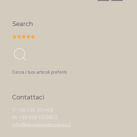
Search





Cerca i tuoi articoli preferiti.
Contattaci
T: +39 035 201458
M: +39 338 1325853
info@lamaisondesreves.it